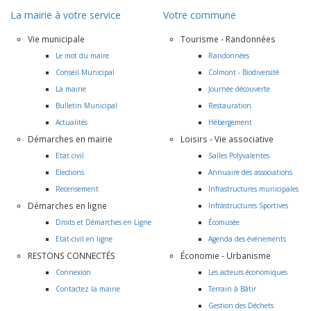
La mairie à votre service
Votre commune
Vie municipale
Tourisme - Randonnées
Le mot du maire
Randonnées
Conseil Municipal
Colmont - Biodiversité
La mairie
Journée découverte
Bulletin Municipal
Restauration
Actualités
Hébergement
Démarches en mairie
Loisirs - Vie associative
Etat civil
Salles Polyvalentes
Elections
Annuaire des associations
Recensement
Infrastructures municipales
Démarches en ligne
Infrastructures Sportives
Droits et Démarches en Ligne
Écomusée
Etat-civil en ligne
Agenda des événements
RESTONS CONNECTÉS
Économie - Urbanisme
Connexion
Les acteurs économiques
Contactez la mairie
Terrain à Bâtir
Gestion des Déchets