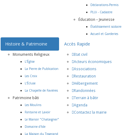
Déclarations-Permis
PLUi - Cadastre
Éducation – Jeunesse
Établissement scolaire
Accueil et Garderies
Histoire & Patrimoine
Accès Rapide
Monuments Religieux
Etat civil
Acteurs économiques
L'Église
Associations
La Pierre de Publication
Restauration
Les Croix
Hébergement
L'Écluse
Randonnées
La Chapelle de Favières
Patrimoine bâti
Terrain à bâtir
Agenda
Les Moulins
Contactez la mairie
Fontaine et Lavoir
Le Manoir "Chataigner"
Domaine d'Isle
La Maison du Tisserand