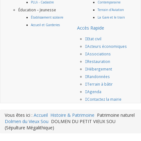
PLUi - Cadastre
Contemporaine
Éducation – Jeunesse
Terrain d'Aviation
Établissement scolaire
La Gare et le train
Accueil et Garderies
Accès Rapide
Etat civil
Acteurs économiques
Associations
Restauration
Hébergement
Randonnées
Terrain à bâtir
Agenda
Contactez la mairie
Vous êtes ici :
Accueil
Histoire & Patrimoine
Patrimoine naturel
Dolmen du Vieux Sou
DOLMEN DU PETIT VIEUX SOU
(Sépulture Mégalithique)