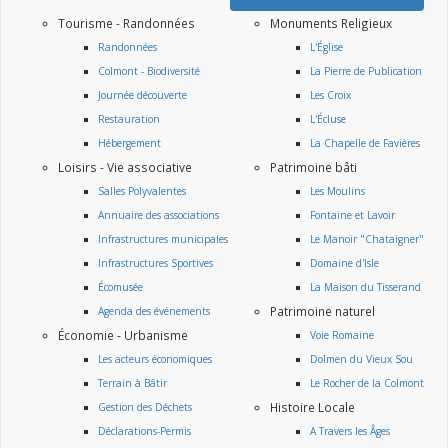
Tourisme - Randonnées
Monuments Religieux
Randonnées
L'Église
Colmont - Biodiversité
La Pierre de Publication
Journée découverte
Les Croix
Restauration
L'Écluse
Hébergement
La Chapelle de Favières
Loisirs - Vie associative
Patrimoine bâti
Salles Polyvalentes
Les Moulins
Annuaire des associations
Fontaine et Lavoir
Infrastructures municipales
Le Manoir "Chataigner"
Infrastructures Sportives
Domaine d'Isle
Écomusée
La Maison du Tisserand
Patrimoine naturel
Agenda des événements
Économie - Urbanisme
Voie Romaine
Les acteurs économiques
Dolmen du Vieux Sou
Terrain à Bâtir
Le Rocher de la Colmont
Histoire Locale
Gestion des Déchets
Déclarations-Permis
A Travers les Âges