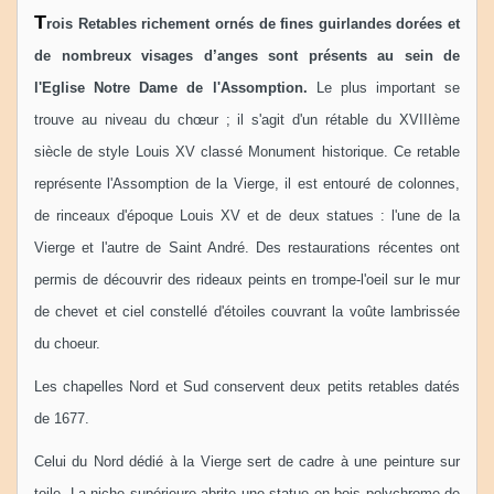
T
rois Retables richement ornés de fines guirlandes dorées et
de nombreux visages d’anges sont présents au sein de
l'Eglise Notre Dame de l'Assomption.
Le plus important se
trouve au niveau du chœur ; il s'agit d'un rétable du XVIIIème
siècle de style Louis XV classé Monument historique. Ce retable
représente l'Assomption de la Vierge, il est entouré de colonnes,
de rinceaux d'époque Louis XV et de deux statues : l'une de la
Vierge et l'autre de Saint André.
Des restaurations récentes ont
permis de découvrir des rideaux peints en trompe-l'oeil sur le mur
de chevet et ciel constellé d'étoiles couvrant la voûte lambrissée
du choeur.
Les chapelles Nord et Sud conservent deux petits retables datés
de 1677.
Celui du Nord dédié à la Vierge sert de cadre à une peinture sur
toile. La niche supérieure abrite une statue en bois polychrome de