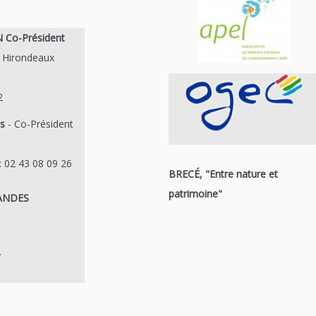
 Co-Président
 Hirondeaux
2
s
- Co-Président
: 02 43 08 09 26
BRECÉ, "Entre nature et
patrimoine"
LANDES
7
R