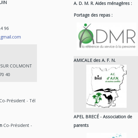
UIN
A. D. M. R. Aides ménagères :
Portage des repas :
24 96
@gmail.com
AMICALE des A. F. N.
N SUR COLMONT
70 40
Co-Président - Tél
APEL BRECÉ - Association de
n
Co-Président -
parents
5